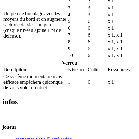
2
3
x 1
3
3
x 1
Un peu de bricolage avec les
4
3
x 1
moyens du bord et on augmente
5
6
x 1
sa durée de vie... un peu
6
6
x 1
(chaque niveau ajoute 1 pt de
7
6
x 1,
x 1
défense).
8
6
x 1,
x 1
9
6
x 1,
x 1
10
6
x 1,
x 1
Verrou
Description
Niveaux
Coûts
Ressources
Ce système rudimentaire mais
efficace empêchera quiconque
1
6
x 1
de vous voler un objet.
infos
joueur