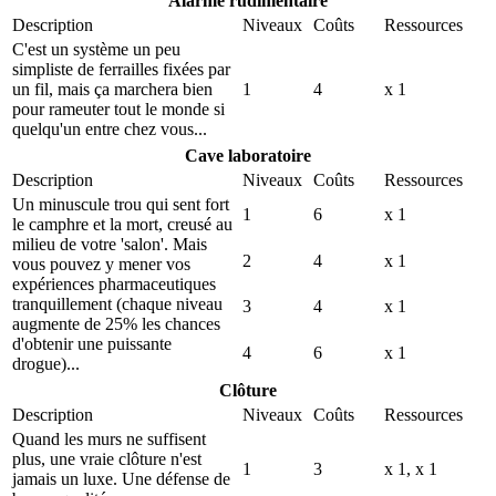
Alarme rudimentaire
Description
Niveaux
Coûts
Ressources
C'est un système un peu
simpliste de ferrailles fixées par
un fil, mais ça marchera bien
1
4
x 1
pour rameuter tout le monde si
quelqu'un entre chez vous...
Cave laboratoire
Description
Niveaux
Coûts
Ressources
Un minuscule trou qui sent fort
1
6
x 1
le camphre et la mort, creusé au
milieu de votre 'salon'. Mais
2
4
x 1
vous pouvez y mener vos
expériences pharmaceutiques
tranquillement (chaque niveau
3
4
x 1
augmente de 25% les chances
d'obtenir une puissante
4
6
x 1
drogue)...
Clôture
Description
Niveaux
Coûts
Ressources
Quand les murs ne suffisent
plus, une vraie clôture n'est
1
3
x 1,
x 1
jamais un luxe. Une défense de