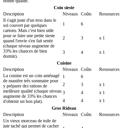
bonne qualité.
Coin sieste
Description
Niveaux
Coûts
Ressources
Il s'agit juste d'un trou dans le
1
6
sol couvert par quelques
cartons. Mais c'est bien utile
pour se faire une petite sieste
2
3
x 1
quand l'envie s'en fait sentir
(chaque niveau augmente de
33% les chances de bien
3
4
x 1
dormir).
Cuisine
Description
Niveaux
Coûts
Ressources
La cuisine est un coin aménagé
1
6
de manière très sommaire pour
2
3
x 1
y préparer des rations de
meilleure qualité (chaque niveau
3
4
x 1
augmente de 33% les chances
4
4
x 1
d'obtenir un bon plat).
Gros Rideau
Description
Niveaux
Coûts
Ressources
Un vieux morceau de toile de
jute taché qui permet de cacher