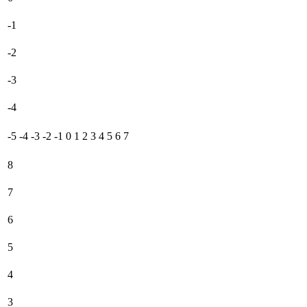
-1
-2
-3
-4
-5
-4
-3
-2
-1
0
1
2
3
4
5
6
7
8
7
6
5
4
3