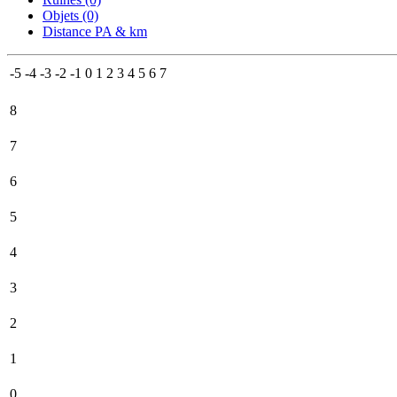
Objets (0)
Distance PA & km
-5
-4
-3
-2
-1
0
1
2
3
4
5
6
7
8
7
6
5
4
3
2
1
0