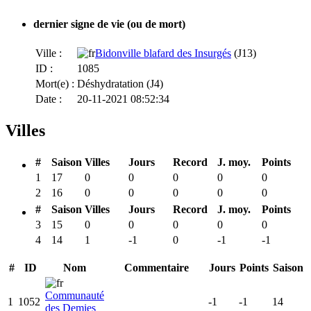
dernier signe de vie (ou de mort)
Ville :
Bidonville blafard des Insurgés
(J13)
ID :
1085
Mort(e) :
Déshydratation (J4)
Date :
20-11-2021 08:52:34
Villes
#
Saison
Villes
Jours
Record
J. moy.
Points
1
17
0
0
0
0
0
2
16
0
0
0
0
0
#
Saison
Villes
Jours
Record
J. moy.
Points
3
15
0
0
0
0
0
4
14
1
-1
0
-1
-1
#
ID
Nom
Commentaire
Jours
Points
Saison
Communauté
1
1052
-1
-1
14
des Demies