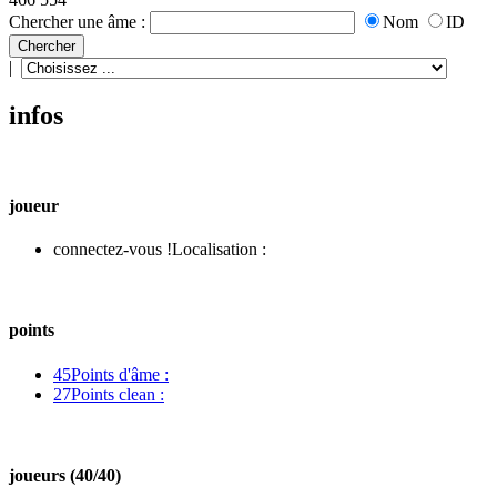
Chercher une âme :
Nom
ID
|
infos
joueur
connectez-vous !
Localisation :
points
45
Points d'âme :
27
Points clean :
joueurs (40/40)