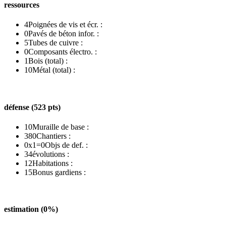
ressources
4
Poignées de vis et écr. :
0
Pavés de béton infor. :
5
Tubes de cuivre :
0
Composants électro. :
1
Bois (total) :
10
Métal (total) :
défense (523 pts)
10
Muraille de base :
380
Chantiers :
0x1=0
Objs de def. :
34
évolutions :
12
Habitations :
15
Bonus gardiens :
estimation (0%)