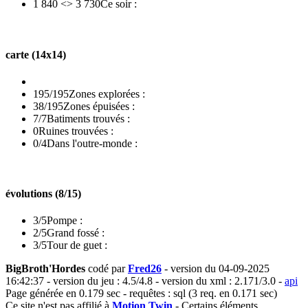
1 840 <> 3 730
Ce soir :
carte (14x14)
195/195
Zones explorées :
38/195
Zones épuisées :
7/7
Batiments trouvés :
0
Ruines trouvées :
0/4
Dans l'outre-monde :
évolutions (8/15)
3/5
Pompe :
2/5
Grand fossé :
3/5
Tour de guet :
BigBroth'Hordes
codé par
Fred26
- version du 04-09-2025
16:42:37 - version du jeu : 4.5/4.8 - version du xml : 2.171/3.0 -
api
Page générée en 0.179 sec - requêtes : sql (3 req. en 0.171 sec)
Ce site n'est pas affilié à
Motion Twin
- Certains éléments