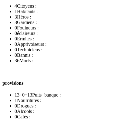
4
Citoyens :
1
Habitants :
3
Héros :
3
Gardiens :
0
Fouineurs :
0
éclaireurs :
0
Ermites :
0
Apprivoiseurs :
0
Techniciens :
0
Bannis :
36
Morts :
provisions
13+0=13
Puits+banque :
1
Nourritures :
0
Drogues :
0
Alcools :
0
Cafés :