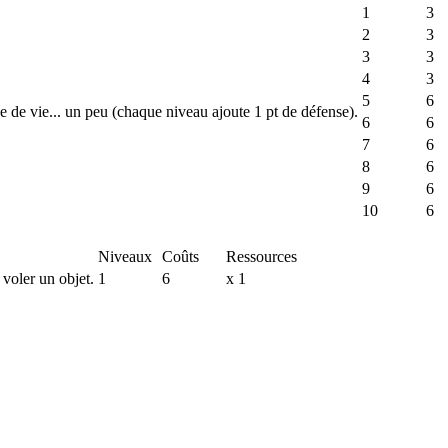
1
3
2
3
3
3
4
3
5
6
de vie... un peu (chaque niveau ajoute 1 pt de défense).
6
6
7
6
8
6
9
6
10
6
Niveaux
Coûts
Ressources
voler un objet.
1
6
x 1