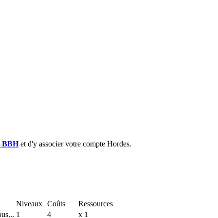
e BBH
et d'y associer votre compte Hordes.
Niveaux
Coûts
Ressources
us...
1
4
x 1