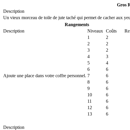
Gros 
Description
Un vieux morceau de toile de jute taché qui permet de cacher aux yeu
Rangements
Description
Niveaux
Coûts
Re
1
2
2
2
3
2
4
3
5
4
6
6
Ajoute une place dans votre coffre personnel.
7
6
8
6
9
6
10
6
11
6
12
6
13
6
Description