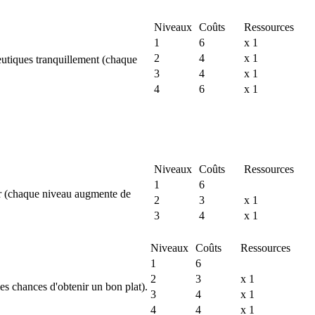
Niveaux
Coûts
Ressources
1
6
x 1
2
4
x 1
eutiques tranquillement (chaque
3
4
x 1
4
6
x 1
Niveaux
Coûts
Ressources
1
6
entir (chaque niveau augmente de
2
3
x 1
3
4
x 1
Niveaux
Coûts
Ressources
1
6
2
3
x 1
s chances d'obtenir un bon plat).
3
4
x 1
4
4
x 1