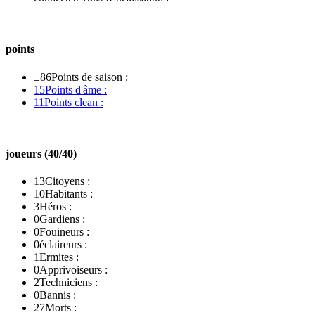
points
±86
Points de saison :
15
Points d'âme :
11
Points clean :
joueurs (40/40)
13
Citoyens :
10
Habitants :
3
Héros :
0
Gardiens :
0
Fouineurs :
0
éclaireurs :
1
Ermites :
0
Apprivoiseurs :
2
Techniciens :
0
Bannis :
27
Morts :