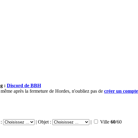
ug :
Discord de BBH
), même après la fermeture de Hordes, n'oubliez pas de
créer un compt
 :
|
Objet :
|
Ville
60
/60