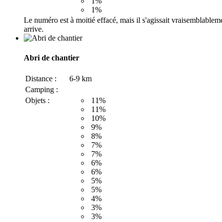
1%
1%
Le numéro est à moitié effacé, mais il s'agissait vraisemblableme
arrive.
Abri de chantier
Distance :
6-9 km
Camping :
Objets :
11%
11%
10%
9%
8%
7%
7%
6%
6%
5%
5%
4%
3%
3%