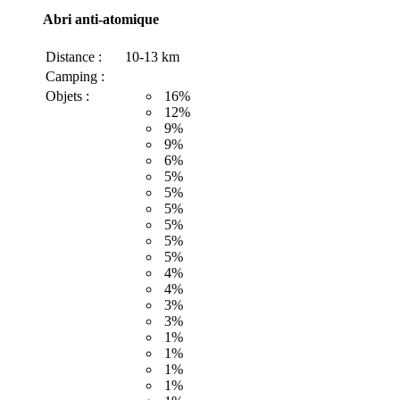
Abri anti-atomique
Distance :
10-13 km
Camping :
Objets :
16%
12%
9%
9%
6%
5%
5%
5%
5%
5%
5%
4%
4%
3%
3%
1%
1%
1%
1%