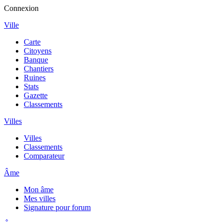
Connexion
Ville
Carte
Citoyens
Banque
Chantiers
Ruines
Stats
Gazette
Classements
Villes
Villes
Classements
Comparateur
Âme
Mon âme
Mes villes
Signature pour forum