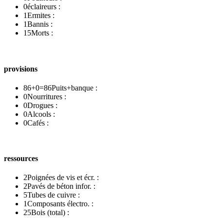
0
éclaireurs :
1
Ermites :
1
Bannis :
15
Morts :
provisions
86+0=86
Puits+banque :
0
Nourritures :
0
Drogues :
0
Alcools :
0
Cafés :
ressources
2
Poignées de vis et écr. :
2
Pavés de béton infor. :
5
Tubes de cuivre :
1
Composants électro. :
25
Bois (total) :