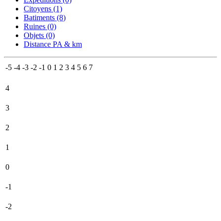
Citoyens (1)
Batiments (8
)
Ruines (0)
Objets (0)
Distance PA & km
-5
-4
-3
-2
-1
0
1
2
3
4
5
6
7
4
3
2
1
0
-1
-2