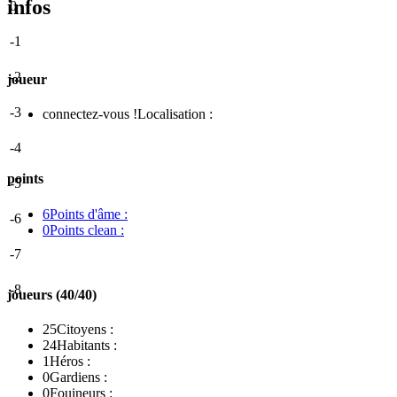
infos
0
-1
-2
joueur
-3
connectez-vous !
Localisation :
-4
points
-5
6
Points d'âme :
-6
0
Points clean :
-7
-8
joueurs (40/40)
25
Citoyens :
24
Habitants :
1
Héros :
0
Gardiens :
0
Fouineurs :