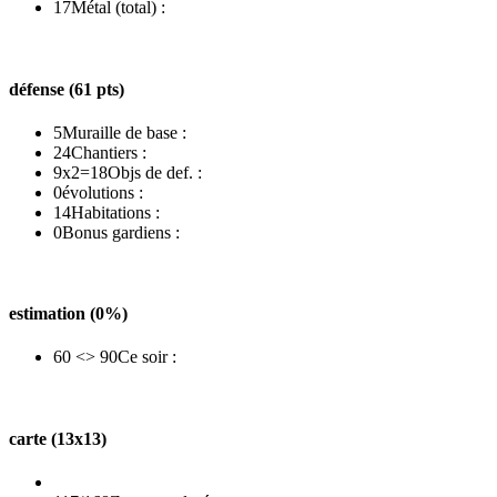
17
Métal (total) :
défense (61 pts)
5
Muraille de base :
24
Chantiers :
9x2=18
Objs de def. :
0
évolutions :
14
Habitations :
0
Bonus gardiens :
estimation (0%)
60 <> 90
Ce soir :
carte (13x13)