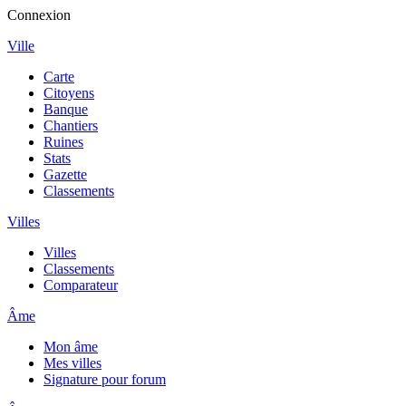
Connexion
Ville
Carte
Citoyens
Banque
Chantiers
Ruines
Stats
Gazette
Classements
Villes
Villes
Classements
Comparateur
Âme
Mon âme
Mes villes
Signature pour forum