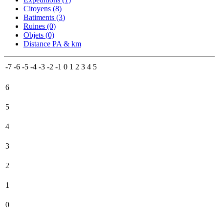
Citoyens (8)
Batiments (3
)
Ruines (0)
Objets (0)
Distance PA & km
-7
-6
-5
-4
-3
-2
-1
0
1
2
3
4
5
6
5
4
3
2
1
0