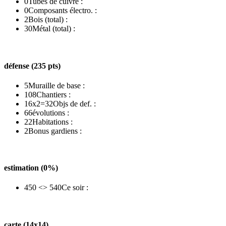
0
Tubes de cuivre :
0
Composants électro. :
2
Bois (total) :
30
Métal (total) :
défense (235 pts)
5
Muraille de base :
108
Chantiers :
16x2=32
Objs de def. :
66
évolutions :
22
Habitations :
2
Bonus gardiens :
estimation (0%)
450 <> 540
Ce soir :
carte (14x14)