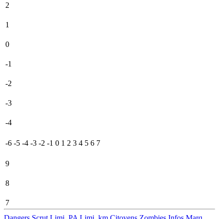
2
1
0
-1
-2
-3
-4
-6
-5
-4
-3
-2
-1
0
1
2
3
4
5
6
7
9
8
7
Dangers
Scrut
Limi. PA
Limi. km
Citoyens
Zombies
Infos
Marq.