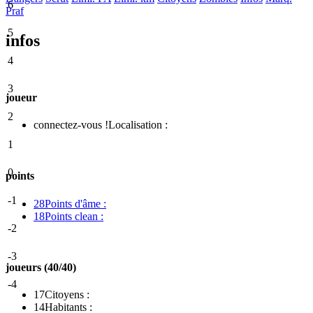
6
Praf
5
infos
4
3
joueur
2
connectez-vous !
Localisation :
1
0
points
-1
28
Points d'âme :
18
Points clean :
-2
-3
joueurs (40/40)
-4
17
Citoyens :
14
Habitants :