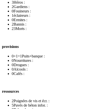
3
Héros :
2
Gardiens :
0
Fouineurs :
1
éclaireurs :
0
Ermites :
2
Bannis :
23
Morts :
provisions
0+1=1
Puits+banque :
0
Nourritures :
0
Drogues :
0
Alcools :
0
Cafés :
ressources
2
Poignées de vis et écr. :
5
Pavés de béton infor. :