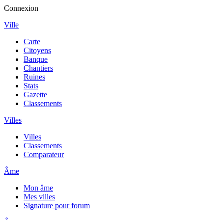
Connexion
Ville
Carte
Citoyens
Banque
Chantiers
Ruines
Stats
Gazette
Classements
Villes
Villes
Classements
Comparateur
Âme
Mon âme
Mes villes
Signature pour forum