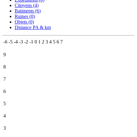
Citoyens (4)
Batiments (6
)
Ruines (0)
Objets (0)
Distance PA & km
-6
-5
-4
-3
-2
-1
0
1
2
3
4
5
6
7
9
8
7
6
5
4
3