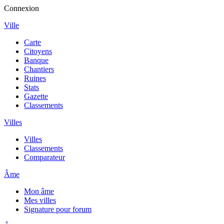
Connexion
Ville
Carte
Citoyens
Banque
Chantiers
Ruines
Stats
Gazette
Classements
Villes
Villes
Classements
Comparateur
Âme
Mon âme
Mes villes
Signature pour forum