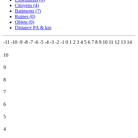
Citoyens (4)
Batiments (7
)
Ruines (0)
Objets (0)
Distance PA & km
-11
-10
-9
-8
-7
-6
-5
-4
-3
-2
-1
0
1
2
3
4
5
6
7
8
9
10
11
12
13
14
10
9
8
7
6
5
4