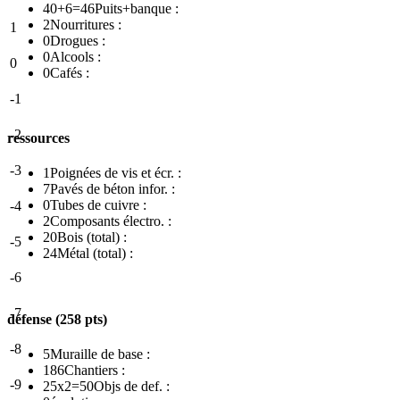
40+6=46
Puits+banque :
2
Nourritures :
1
0
Drogues :
0
Alcools :
0
0
Cafés :
-1
-2
ressources
-3
1
Poignées de vis et écr. :
7
Pavés de béton infor. :
0
Tubes de cuivre :
-4
2
Composants électro. :
20
Bois (total) :
-5
24
Métal (total) :
-6
-7
défense (258 pts)
-8
5
Muraille de base :
186
Chantiers :
-9
25x2=50
Objs de def. :