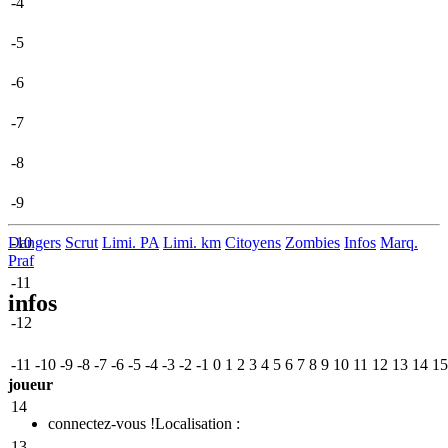
-4
-5
-6
-7
-8
-9
Dangers
-10
Scrut
Limi. PA
Limi. km
Citoyens
Zombies
Infos
Marq.
Praf
-11
infos
-12
-11
-10
-9
-8
-7
-6
-5
-4
-3
-2
-1
0
1
2
3
4
5
6
7
8
9
10
11
12
13
14
15
joueur
14
connectez-vous !
Localisation :
13