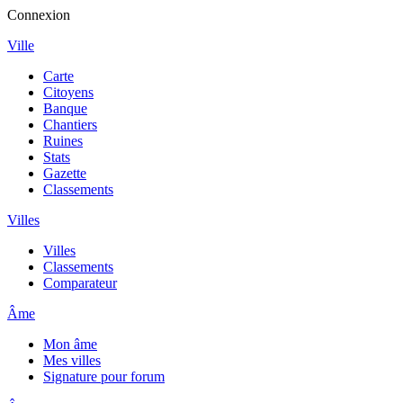
Connexion
Ville
Carte
Citoyens
Banque
Chantiers
Ruines
Stats
Gazette
Classements
Villes
Villes
Classements
Comparateur
Âme
Mon âme
Mes villes
Signature pour forum