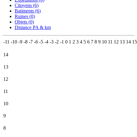
Citoyens (6)
Batiments (6
)
Ruines (0)
Objets (0)
Distance PA & km
-11
-10
-9
-8
-7
-6
-5
-4
-3
-2
-1
0
1
2
3
4
5
6
7
8
9
10
11
12
13
14
15
14
13
12
11
10
9
8