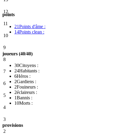
12
points
11
21
Points d'âme :
14
Points clean :
10
9
joueurs (40/40)
8
30
Citoyens :
24
Habitants :
7
6
Héros :
2
Gardiens :
6
2
Fouineurs :
2
éclaireurs :
5
1
Bannis :
10
Morts :
4
3
provisions
2