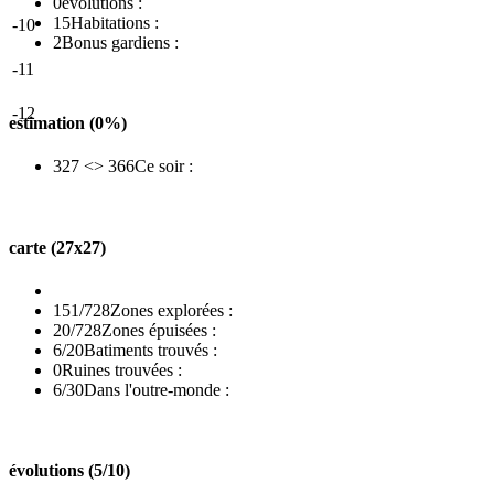
0
évolutions :
15
Habitations :
-10
2
Bonus gardiens :
-11
-12
estimation (0%)
327 <> 366
Ce soir :
carte (27x27)
151/728
Zones explorées :
20/728
Zones épuisées :
6/20
Batiments trouvés :
0
Ruines trouvées :
6/30
Dans l'outre-monde :
évolutions (5/10)