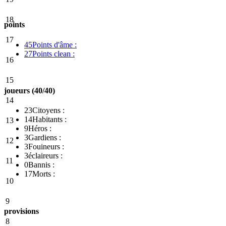
18
points
17
45
Points d'âme :
27
Points clean :
16
15
joueurs (40/40)
14
23
Citoyens :
14
Habitants :
13
9
Héros :
3
Gardiens :
12
3
Fouineurs :
3
éclaireurs :
11
0
Bannis :
17
Morts :
10
9
provisions
8