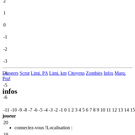
2
1
0
-1
-2
-3
Dangers
-4
Scrut
Limi. PA
Limi. km
Citoyens
Zombies
Infos
Marq.
Praf
-5
infos
-6
-11
-10
-9
-8
-7
-6
-5
-4
-3
-2
-1
0
1
2
3
4
5
6
7
8
9
10
11
12
13
14
15
joueur
20
connectez-vous !
Localisation :
19