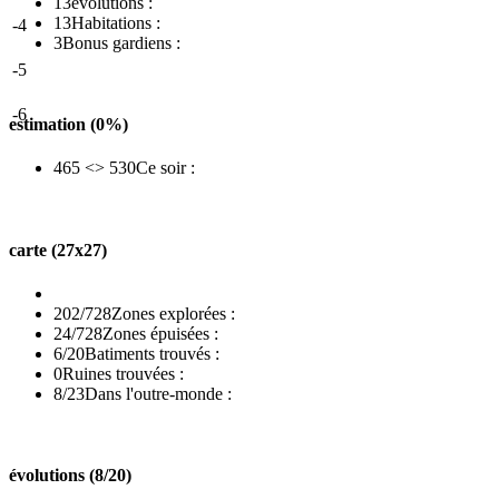
13
évolutions :
13
Habitations :
-4
3
Bonus gardiens :
-5
-6
estimation (0%)
465 <> 530
Ce soir :
carte (27x27)
202/728
Zones explorées :
24/728
Zones épuisées :
6/20
Batiments trouvés :
0
Ruines trouvées :
8/23
Dans l'outre-monde :
évolutions (8/20)