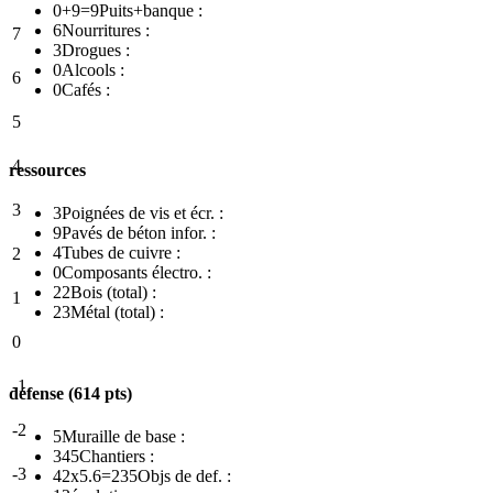
0+9=9
Puits+banque :
6
Nourritures :
7
3
Drogues :
0
Alcools :
6
0
Cafés :
5
4
ressources
3
3
Poignées de vis et écr. :
9
Pavés de béton infor. :
4
Tubes de cuivre :
2
0
Composants électro. :
22
Bois (total) :
1
23
Métal (total) :
0
-1
défense (614 pts)
-2
5
Muraille de base :
345
Chantiers :
-3
42x5.6=235
Objs de def. :