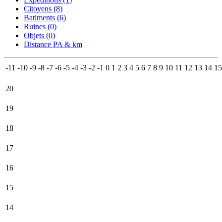
Citoyens (8)
Batiments (6
)
Ruines (0)
Objets (0)
Distance PA & km
-11
-10
-9
-8
-7
-6
-5
-4
-3
-2
-1
0
1
2
3
4
5
6
7
8
9
10
11
12
13
14
15
20
19
18
17
16
15
14