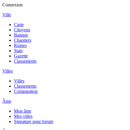
Connexion
Ville
Carte
Citoyens
Banque
Chantiers
Ruines
Stats
Gazette
Classements
Villes
Villes
Classements
Comparateur
Âme
Mon âme
Mes villes
Signature pour forum