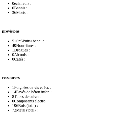
0
éclaireurs :
0
Bannis :
36
Morts :
provisions
5+0=5
Puits+banque :
49
Nourritures :
1
Drogues :
0
Alcools :
0
Cafés :
ressources
1
Poignées de vis et écr. :
14
Pavés de béton infor. :
8
Tubes de cuivre :
0
Composants électro. :
196
Bois (total) :
72
Métal (total) :