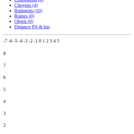
Citoyens (4)
Batiments (10
)
Ruines (0)
Objets (0)
Distance PA & km
-7
-6
-5
-4
-3
-2
-1
0
1
2
3
4
5
8
7
6
5
4
3
2