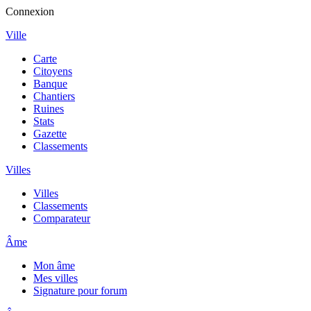
Connexion
Ville
Carte
Citoyens
Banque
Chantiers
Ruines
Stats
Gazette
Classements
Villes
Villes
Classements
Comparateur
Âme
Mon âme
Mes villes
Signature pour forum