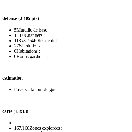
défense (2 405 pts)
5
Muraille de base :
1 180
Chantiers :
118x8=944
Objs de def. :
276
évolutions :
0
Habitations :
0
Bonus gardiens :
estimation
Passez à la tour de guet
carte (13x13)
167/168
Zones explorées :