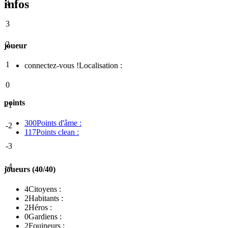
infos
4
3
2
joueur
1
connectez-vous !
Localisation :
0
points
-1
300
Points d'âme :
-2
117
Points clean :
-3
-4
joueurs (40/40)
4
Citoyens :
2
Habitants :
2
Héros :
0
Gardiens :
2
Fouineurs :